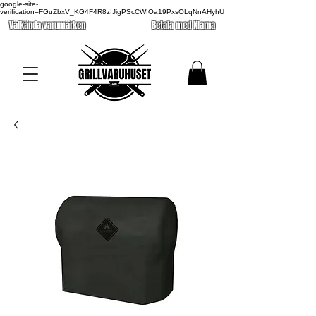
google-site-
verification=FGuZbxV_KG4F4R8zIJigPScCWIOa19PxsOLqNnAHyhU
Välkända varumärken
Betala med Klarna