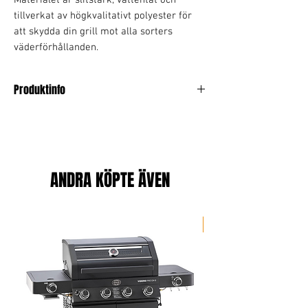
Materialet är slitstark, vattentät och
tillverkat av högkvalitativt polyester för
att skydda din grill mot alla sorters
väderförhållanden.
Produktinfo
Passar modellen Fratello
Material: Polyester
ANDRA KÖPTE ÄVEN
Portabel