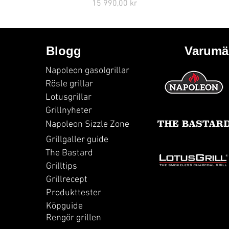
Pris
15 990,00 kr
Blogg
Varumä
Napoleon gasolgrillar
Rösle grillar
Lotusgrillar
Grillnyheter
Napoleon Sizzle Zone
Grillgaller guide
The Bastard
Grilltips
Grillrecept
Produkttester
Köpguide
Rengör grillen