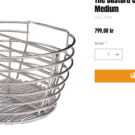
The Bastard 
Medium
SKU: 4500
Pris
799,00 kr
Antal
*
L