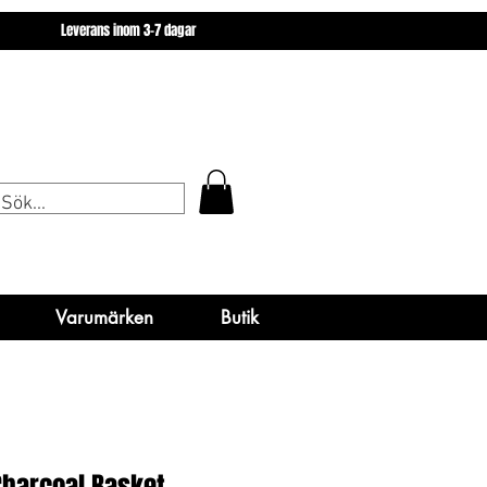
miner
Varumärken
Butik
Leverans inom 3-7 dagar
miner
Varumärken
Varumärken
Butik
Butik