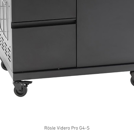
Rösle Videro Pro G4-S
Snabbvisning