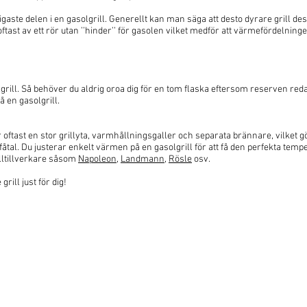
tigaste delen i en gasolgrill. Generellt kan man säga att desto dyrare grill 
tast av ett rör utan ’’hinder’’ för gasolen vilket medför att värmefördelning
solgrill. Så behöver du aldrig oroa dig för en tom flaska eftersom reserven red
å en gasolgrill.
ar oftast en stor grillyta, varmhållningsgaller och separata brännare, vilket gö
tal. Du justerar enkelt värmen på en gasolgrill för att få den perfekta tempe
illtillverkare såsom
Napoleon
,
Landmann
,
Rösle
osv.
rill just för dig!