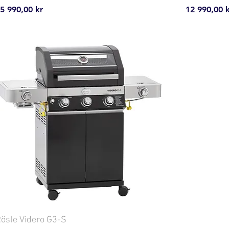
ris
Pris
5 990,00 kr
12 990,00 k
ösle Videro G3-S