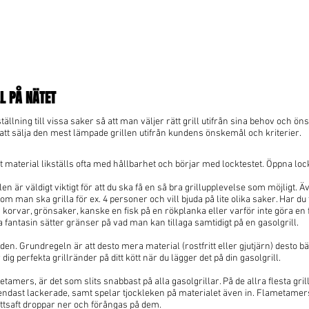
L PÅ NÄTET
a ställning till vissa saker så att man väljer rätt grill utifrån sina behov och ö
d att sälja den mest lämpade grillen utifrån kundens önskemål och kriterier.
t material likställs ofta med hållbarhet och börjar med locktestet. Öppna lo
len är väldigt viktigt för att du ska få en så bra grillupplevelse som möjligt. 
m man ska grilla för ex. 4 personer och vill bjuda på lite olika saker. Har du ti
tt, korvar, grönsaker, kanske en fisk på en rökplanka eller varför inte göra en
a fantasin sätter gränser på vad man kan tillaga samtidigt på en gasolgrill.
en. Grundregeln är att desto mera material (rostfritt eller gjutjärn) desto bät
g perfekta grillränder på ditt kött när du lägger det på din gasolgrill.
tamers, är det som slits snabbast på alla gasolgrillar. På de allra flesta gr
ler endast lackerade, samt spelar tjockleken på materialet även in. Flametamer
köttsaft droppar ner och förångas på dem.