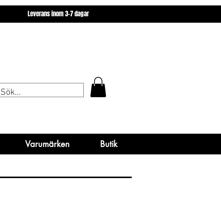
miner
Varumärken
Butik
Leverans inom 3-7 dagar
miner
Varumärken
Varumärken
Butik
Butik