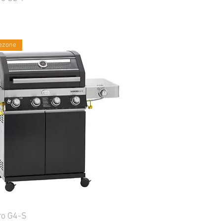
ezone
ro G4-S