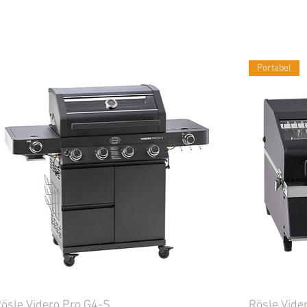
Portabel
ösle Videro Pro G4-S
Rösle Vide