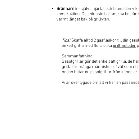
Brännarna
– själva hjärtat och bland den vik
konstruktion. De enklaste brännarna består of
varmt längst bak på grillytan.
Tips!
Skaffa alltid 2 gasflaskor till din ga
enkelt grilla med flera olika
grillmetoder
p
Sammanfattning:​
Gasolgrillar gör det enkelt att grilla, de h
grilla för många människor såväl som ett få
nedan hittar du gasolgrillar från kända gr
Vi är övertygade om att vi har en passande g