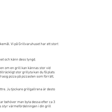
nskemål. Vi på Grillvaruhuset har ett stort
cket och känn dess tyngd.
Även om en grill kan kännas stor vid
llräckligt stor grillyta kan du få plats
 frasig pizza på pizzasten som förrätt,
tre. Ju tjockare grillgallrena är desto
illar behöver man byta dessa efter ca 3
s styr värmefördelningen i din grill