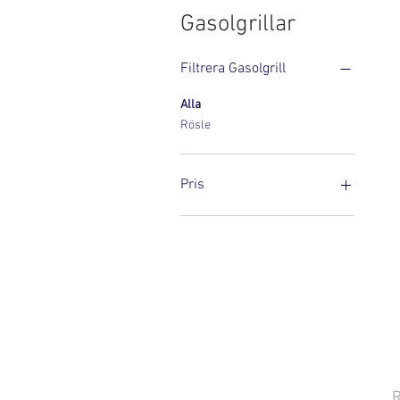
Gasolgrillar
Filtrera Gasolgrill
Alla
Rösle
Pris
5 499 kr
15 990 kr
R