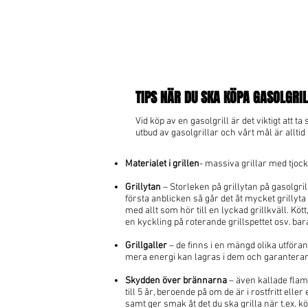
TIPS NÄR DU SKA KÖPA GASOLGRIL
Vid köp av en gasolgrill är det viktigt att t
utbud av gasolgrillar och vårt mål är allti
Materialet i grillen
- massiva grillar med tjock
Grillytan
– Storleken på grillytan på gasolgril
första anblicken så går det åt mycket grillyta o
med allt som hör till en lyckad grillkväll. Kö
en kyckling på roterande grillspettet osv. bar
Grillgaller
– de finns i en mängd olika utförand
mera energi kan lagras i dem och garanterar di
Skydden över brännarna
– även kallade flame
till 5 år, beroende på om de är i rostfritt el
samt ger smak åt det du ska grilla när t.ex. 