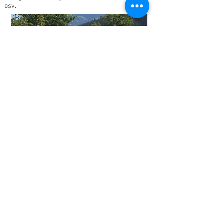
osv.
GRILLA MED EN KOLGRILL
Klotgrillen är en fantastisk grill som oftast används
till direkt grillning, dock är tanken med denna typ av
kolgrill att grilla indirekt, dvs. ej direkt över glöden.
Med indirekt grillning kan du uppnå extremt goda
grillresultat ganska enkelt när du grillar.
Grillvaruhusets tips är indirekt grillning av en hel