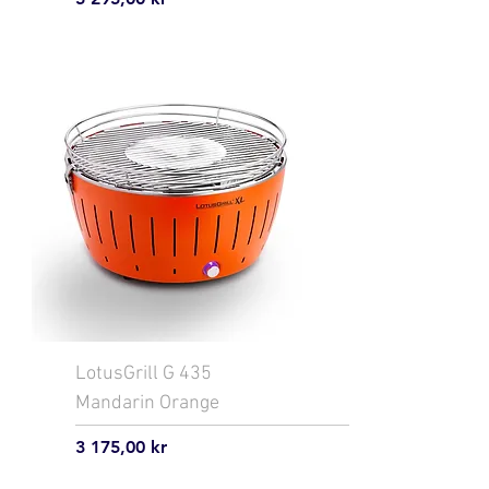
LotusGrill G 435
Mandarin Orange
Pris
3 175,00 kr