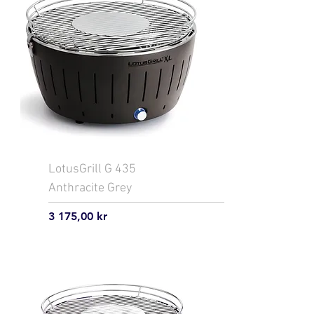
LotusGrill G 435
Anthracite Grey
Pris
3 175,00 kr