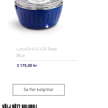
LotusGrill G 435 Deep
Blue
Pris
3 175,00 kr
Se fler kolgrillar
VÄLJ RÄTT KOLGRILL