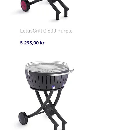
LotusGrill G 600 Purple
Pris
5 295,00 kr