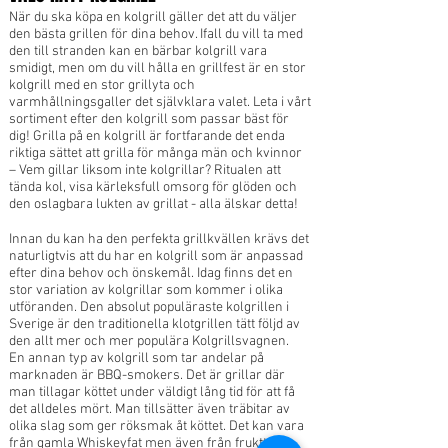
När du ska köpa en kolgrill gäller det att du väljer
den bästa grillen för dina behov. Ifall du vill ta med
den till stranden kan en bärbar kolgrill vara
smidigt, men om du vill hålla en grillfest är en stor
kolgrill med en stor grillyta och
varmhållningsgaller det självklara valet. Leta i vårt
sortiment efter den kolgrill som passar bäst för
dig!
Grilla på en kolgrill är fortfarande det enda
riktiga sättet att grilla för många män och kvinnor
– Vem gillar liksom inte kolgrillar? Ritualen att
tända kol, visa kärleksfull omsorg för glöden och
den oslagbara lukten av grillat - alla älskar detta!
Innan du kan ha den perfekta grillkvällen krävs det
naturligtvis att du har en kolgrill som är anpassad
efter dina behov och önskemål. Idag finns det en
stor variation av kolgrillar som kommer i olika
utföranden. Den absolut populäraste kolgrillen i
Sverige är den traditionella klotgrillen tätt följd av
den allt mer och mer populära Kolgrillsvagnen.
En annan typ av kolgrill som tar andelar på
marknaden är BBQ-smokers. Det är grillar där
man tillagar köttet under väldigt lång tid för att få
det alldeles mört. Man tillsätter även träbitar av
olika slag som ger röksmak åt köttet. Det kan vara
från gamla Whiskeyfat men även från fruktträd