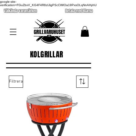
google-site-
verification=FGuZbxV_KG4F4R8zIJigPScCWIOa19PxsOLqNnAHyhU
Välkända varumärken
Betala med Klarna
KOLGRILLAR
Filtrera