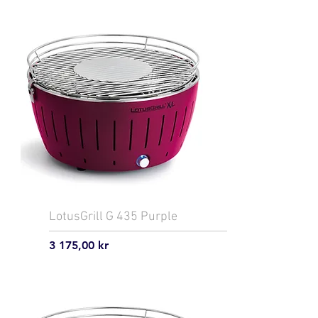
LotusGrill G 435 Purple
Pris
3 175,00 kr