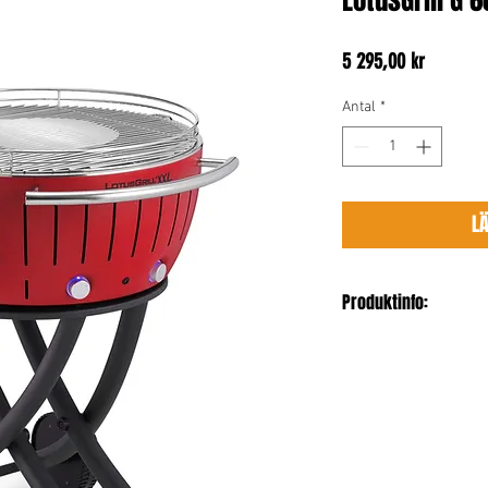
LotusGrill G 
Pris
5 295,00 kr
Antal
*
L
Produktinfo:
Bredd: 77 cm
Längd: 67 cm
Höjd: 35 cm
Vikt: 25
Färg: Blazing Red