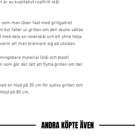
är av kvalitativt rostfritt stål.
e som man låser fast med grillgallret.
 kol faller ur grillen om den skulle vältas
 med dels en innerskål och ett yttre hölje
så varm att man brännare sig på utsidan.
inningsbara material (stål och plast)
om gör det lätt att flytta grillen om det
med en höjd på 30 cm för själva grillen och
shöjd på 85 cm,
ANDRA KÖPTE ÄVEN