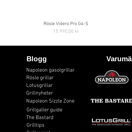
Rösle Videro Pro G4-S
Snabbvisning
Pris
15 990,00 kr
Blogg
Varumä
Napoleon gasolgrillar
Rösle grillar
Lotusgrillar
Grillnyheter
Napoleon Sizzle Zone
Grillgaller guide
The Bastard
Grilltips