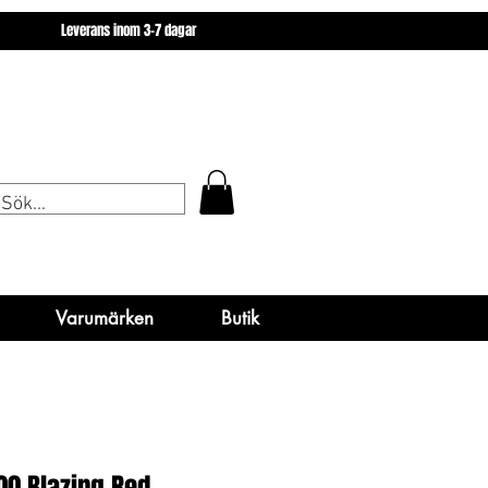
miner
Varumärken
Butik
Leverans inom 3-7 dagar
miner
Varumärken
Varumärken
Butik
Butik