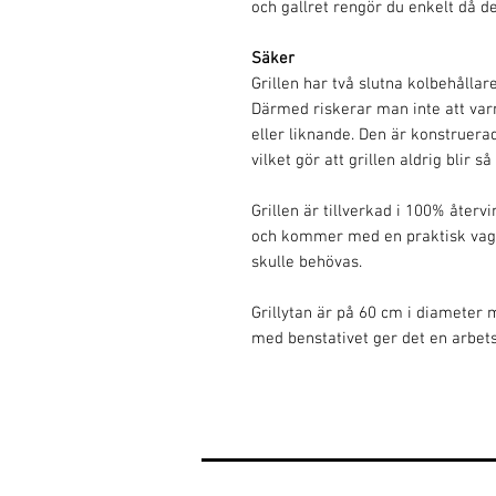
och gallret rengör du enkelt då det 
Säker
Grillen har två slutna kolbehållar
Därmed riskerar man inte att varm
eller liknande. Den är konstruerad
vilket gör att grillen aldrig blir 
Grillen är tillverkad i 100% återv
och kommer med en praktisk vagn s
skulle behövas.
Grillytan är på 60 cm i diameter 
med benstativet ger det en arbet