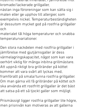
Rostfritt material innehåller, i jämförelse mot
kromade/lackerade
grillgaller,
nästan inga föroreningar som kan sätta sig i
maten eller ge upphov till allergier, som
exempelvis nickel. Temperaturbeständigheten
är dessutom mycket god på rostfria grillgaller
och
materialet tål höga temperaturer och snabba
temperaturvariationer.
Den stora nackdelen med rostfria grillgaller i
jämförelse med gjutjärnsgaller är dess
värmelagringskapacitet, något som kan vara
oerhört viktig för många inbitna grillmästare.
Att uppnå riktigt bra grillränder på köttet
kommer att vara svårt att lyckas med,
framförallt på smala/tunna rostfria grillgaller.
Om man gärna vill få grillränder på köttet och
ska använda ett rostfritt grillgaller är det bäst
att satsa på ett så tjockt galler som möjligt.
Prismässigt ligger rostfria grillgaller lite högre,
men prisnivån kan motiveras av att gallerna