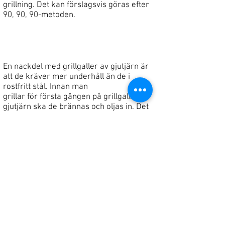
grillning. Det kan förslagsvis göras efter
90, 90, 90-metoden.
En nackdel med grillgaller av gjutjärn är
att de kräver mer underhåll än de i
rostfritt stål. Innan man
grillar för första gången på grillgaller av
gjutjärn ska de brännas och oljas in. Det
är viktigt för att skydda
dem från att rosta, vilket gjutjärnsgaller
annars kan göra. Man kan olja gallren
med olivolja och pensla på
det på grillgallret. Inoljning bör upprepas
med jämna mellanrum under
grillsäsongen efter att gallret
rengjorts med en mässingborste. Det är
viktigt att komma ihåg att undvika att
rengöra gjutjärnsgaller med vatten och
diskmedel samt stålborstar då det