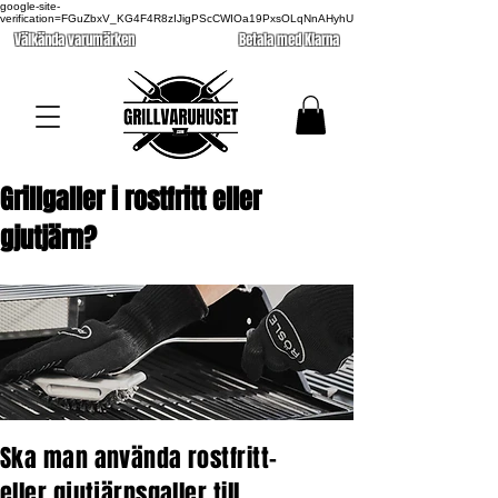
google-site-
verification=FGuZbxV_KG4F4R8zIJigPScCWIOa19PxsOLqNnAHyhU
Välkända varumärken
Betala med Klarna
Grillgaller i rostfritt eller
gjutjärn?
Ska man använda rostfritt-
eller gjutjärnsgaller till