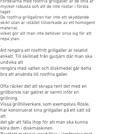
Fördelarna med rostfria grillgaller är de ofta är
mycket robusta och att de inte rostar i första
taget.
De rostfria
grillgallren har inte ett skyddande
skikt utan är istället tillverkade av ett homogent
material,
vilket gör att man inte behöver oroa sig för att
repa ytan.
.
Att rengöra ett rostfritt grillgaller är relativt
enkelt. Till skillnad från gjutjärn där man ska
undvika att
rengöra med vatten och diskmedel går detta
bra att använda till rostfria galler.
O
fta räcker det att
skrapa rent det med en
grillborste när gallret är varmt inför en
grillning.
Vissa grilltillverkare, som
exempelvis Rösle,
har konstruerat sina grillgaller på ett sätt så
att
det går att fälla ihop för att man
ska kunna
köra dem i diskmaskinen.