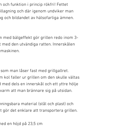
 och funktion i princip rökfri! Fettet
tillagning och där igenom undviker man
ing och bildandet av hälsofarliga ämnen.
m med bälgeffekt gör grillen redo inom 3-
t med den utvändiga ratten. Innerskålen
skmaskinen.
 som man låser fast med grillgallret.
 kol faller ur grillen om den skulle vältas
 med dels en innerskål och ett yttre hölje
så varm att man brännare sig på utsidan.
inningsbara material (stål och plast) och
 gör det enklare att transportera grillen.
 med en höjd på 23,5 cm