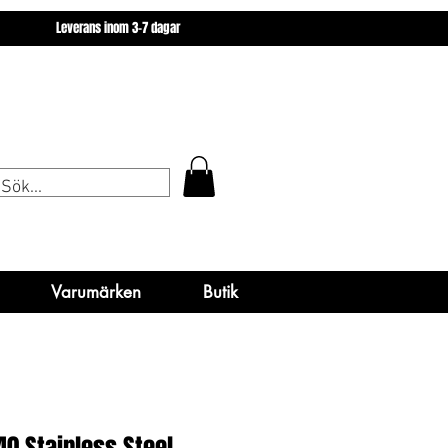
miner
Varumärken
Butik
Leverans inom 3-7 dagar
miner
Varumärken
Varumärken
Butik
Butik