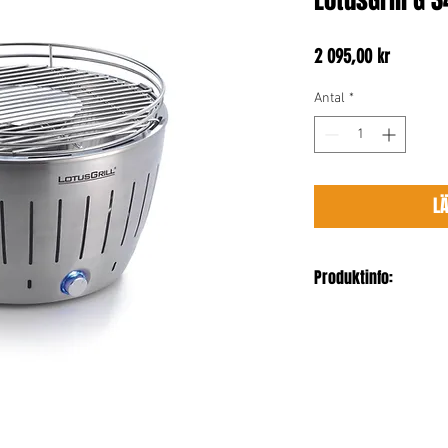
LotusGrill G 
Pris
2 095,00 kr
Antal
*
L
Produktinfo:
Bredd: 37 cm
Längd: 37 cm
Höjd: 26 cm
Vikt: 5.85
Färg: Stainless Steel