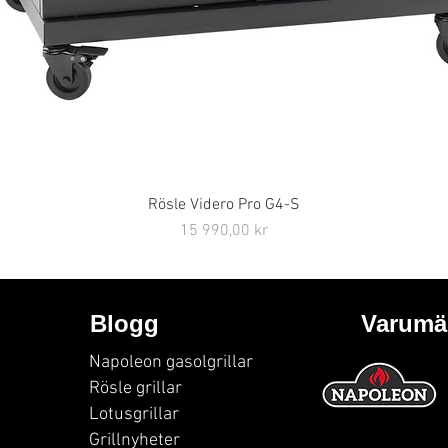
Rösle Videro Pro G4-S
Snabbvisning
Pris
15 990,00 kr
Blogg
Varumä
Napoleon gasolgrillar
Rösle grillar
Lotusgrillar
Grillnyheter