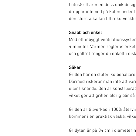
LotusGrill är med dess unik design
droppar inte ned på kolen under 
den största källan till rökutveckl
Snabb och enkel
Med ett inbyggt ventilationssyste
4 minuter. Värmen regleras enkel
och gallret rengör du enkelt i di
Säker
Grillen har en sluten kolbehållare
Därmed riskerar man inte att varm
eller liknande. Den är konstruerad
vilket gör att grillen aldrig blir 
Grillen är tillverkad i 100% återv
kommer i en praktisk väska, vilket
Grillytan är på 34 cm i diameter