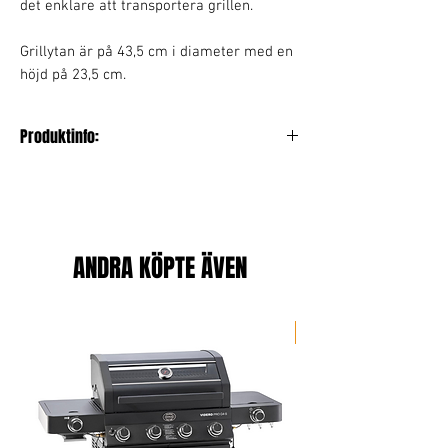
det enklare att transportera grillen.
Grillytan är på 43,5 cm i diameter med en
höjd på 23,5 cm.
Produktinfo:
Bredd: 47 cm
Längd: 47 cm
Höjd: 29 cm
Vikt: 9.75
Färg: Anthracite Grey
ANDRA KÖPTE ÄVEN
Portabel