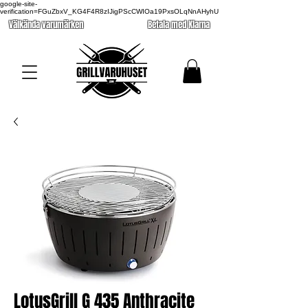
google-site-
verification=FGuZbxV_KG4F4R8zIJigPScCWIOa19PxsOLqNnAHyhU
Välkända varumärken
Betala med Klarna
LotusGrill G 435 Anthracite