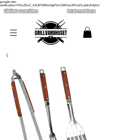
google-site-
verification=FGuZbxV_KG4F4R8zIJigPScCWIOa19PxsOLqNnAHyhU
Välkända varumärken
Betala med Klarna