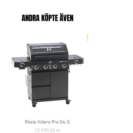
ANDRA KÖPTE ÄVEN
Portabel
Rösle Videro Pro G4-S
Pris
15 990,00 kr