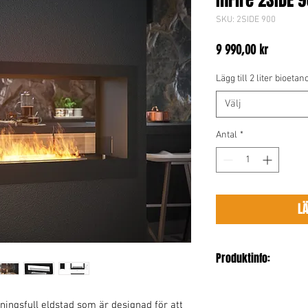
InFire 2SIDE 
SKU: 2SIDE 900
Pris
9 990,00 kr
Lägg till 2 liter bioeta
Välj
Antal
*
L
Produktinfo:
Längd / Bredd: 90 cm
Höjd: 50 cm
ingsfull eldstad som är designad för att