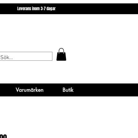
miner
Varumärken
Butik
Leverans inom 3-7 dagar
miner
Varumärken
Varumärken
Butik
Butik