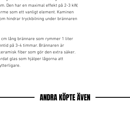
Djup: 25 cm
rum. Den har en maximal effekt på 2-3 kW,
Vikt: 12 kg
ärme som ett vanligt element. Kaminen
Material: Pulverlackera
som hindrar tryckbilning under brännaren
Brännare: Rostfritt stå
Färg: Stål / svart
Storlek brännare: 50 
Effekt: 2-3 kW
0 cm lång brännare som rymmer 1 liter
Kapacitet: 1 liter
nntid på 3-4 timmar. Brännaren är
Glas: 4 mm tempererat
keramisk fiber som gör den extra säker.
dat glas som hjälper lågorna att
tterligare.
ANDRA KÖPTE ÄVEN