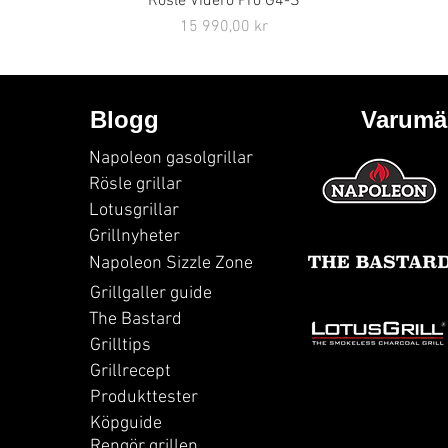
Rösle Videro Pro G4-S
Pris
15 990,00 kr
Blogg
Varumä
Napoleon gasolgrillar
Rösle grillar
Lotusgrillar
Grillnyheter
Napoleon Sizzle Zone
Grillgaller guide
The Bastard
Grilltips
Grillrecept
Produkttester
Köpguide
Rengör grillen