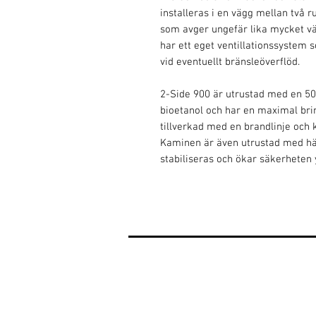
installeras i en vägg mellan två 
som avger ungefär lika mycket v
har ett eget ventillationssystem 
vid eventuellt bränsleöverflöd.
2-Side 900 är utrustad med en 5
bioetanol och har en maximal bri
tillverkad med en brandlinje och 
Kaminen är även utrustad med här
stabiliseras och ökar säkerheten y