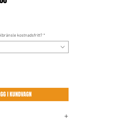
900
nolbränsle kostnadsfritt?
*
ÄGG I KUNDVAGN