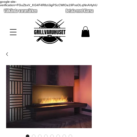
google-site-
verification=FGuZbxV_KG4F4R8zIJigPScCWIOa19PxsOLqNnAHyhU
Välkända varumärken
Betala med Klarna