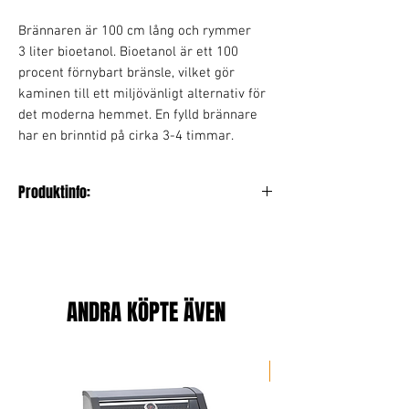
Brännaren är 100 cm lång och rymmer
3 liter bioetanol. Bioetanol är ett 100
procent förnybart bränsle, vilket gör
kaminen till ett miljövänligt alternativ för
det moderna hemmet. En fylld brännare
har en brinntid på cirka 3-4 timmar.
Produktinfo:
Längd /Bredd: 120 cm
Höjd: 45 cm
Djup: 25 cm
Vikt: 22 kg
Material: Pulverlackerat stål
ANDRA KÖPTE ÄVEN
Färg: Svart
Brännare: Rostfritt stål
Storlek brännare: 100 cm
Portabel
Kapacitet: 3 liter
Glas: 4 mm tempererat glas