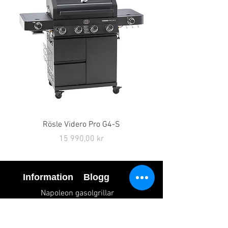
Rösle Videro Pro G4-S
Pris
15 990,00 kr
Information
Blogg
Napoleon gasolgrillar
 oss
Lotusgrillar