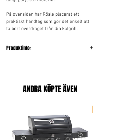
tåligt polyestermaterial.
På ovansidan har Rösle placerat ett
praktiskt handtag som gör det enkelt att
ta bort överdraget från din kolgrill.
Produktinfo:
Material:
100% Polyester
Längd:
120 cm
ANDRA KÖPTE ÄVEN
Bredd:
120 cm
Höjd:
120 cm
Portabel