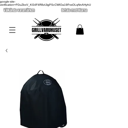
google-site-
verification=FGuZbxV_KG4F4R8zIJigPScCWIOa19PxsOLqNnAHyhU
Välkända varumärken
Betala med Klarna