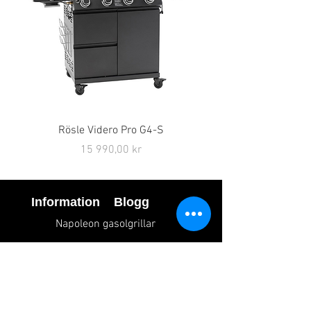
Rösle Videro Pro G4-S
Pris
15 990,00 kr
Information
Blogg
Napoleon gasolgrillar
 oss
Lotusgrillar
Kontakt
Rösle grillar
okies
Grillnyheter