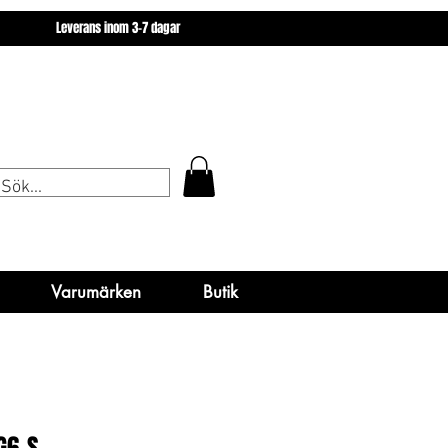
miner
Varumärken
Butik
Leverans inom 3-7 dagar
miner
Varumärken
Varumärken
Butik
Butik