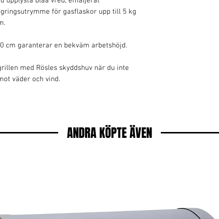
d upplysta blåa vred, emaljerat
agringsutrymme för gasflaskor upp till 5 kg
m.
90 cm garanterar en bekväm arbetshöjd.
rillen med Rösles skyddshuv när du inte
mot väder och vind.
ANDRA KÖPTE ÄVEN