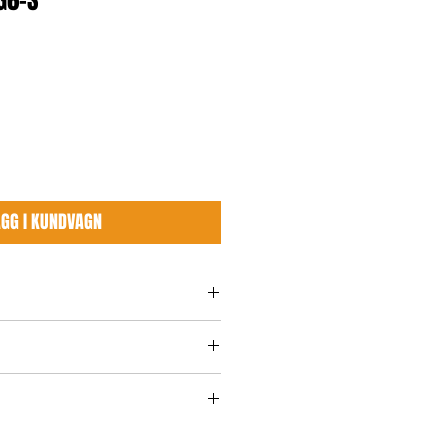
G6-S
ÄGG I KUNDVAGN
ng
stål
ackerad
 G6