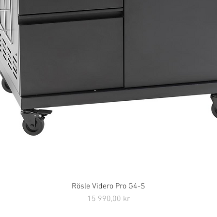
Rösle Videro Pro G4-S
Snabbvisning
Pris
15 990,00 kr