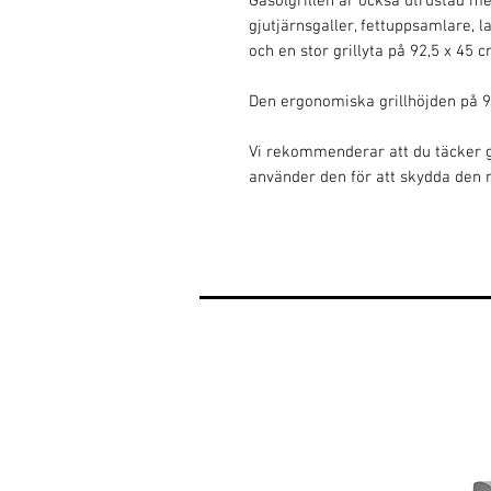
Gasolgrillen är också utrustad me
gjutjärnsgaller, fettuppsamlare, l
och en stor grillyta på 92,5 x 45 c
Den ergonomiska grillhöjden på 
Vi rekommenderar att du täcker g
använder den för att skydda den 