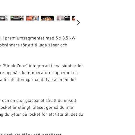
Färg: svart
Antal huvudbrännare: 
Total brännareffekt (kW
Huvudbrännareffekt (k
Effekt sidobrännare o
Grillyta (cm): 92,5x45
ill i premiumsegmentet med 5 x 3,5 kW
Material grillgaller: gj
obrännare för att tillaga såser och
Locktermometer: Ja
n "Steak Zone" integrerad i ena sidobordet
are uppnår du temperaturer uppemot ca.
a förutsättningarna att lyckas med din
 och en stor glaspanel så att du enkelt
ocket är stängt. Glaset gör så du inte
du lyfter på locket för att titta till det du