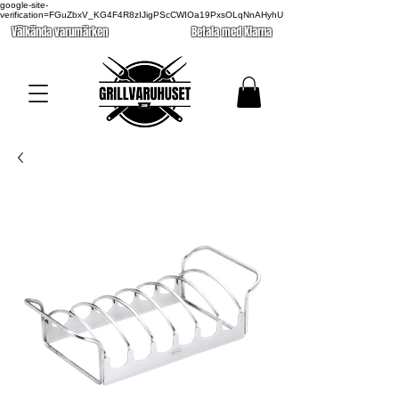
google-site-
verification=FGuZbxV_KG4F4R8zIJigPScCWIOa19PxsOLqNnAHyhU
Välkända varumärken
Betala med Klarna