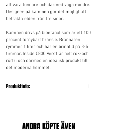
att vara tunnare och därmed väga mindre.
Designen på kaminen gör det möjligt att
betrakta elden från tre sidor.
Kaminen drivs på bioetanol som är ett 100
procent förnybart bränsle. Brännaren
rymmer 1 liter och har en brinntid på 3-5
timmar. Inside C800 Vers1 är helt rök-och
rörfri och därmed en idealisk produkt till
det moderna hemmet.
Produktinfo:
Längd / Bredd: 80 cm
Höjd: 45 cm
Djup: 25 cm
Vikt: 12 kg
Material: Pulverlackerat stål
ANDRA KÖPTE ÄVEN
Färg: Svart
Brännare: Rostfritt stål