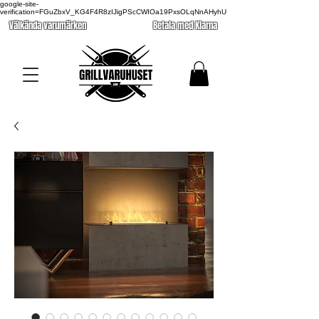
google-site-
verification=FGuZbxV_KG4F4R8zIJigPScCWIOa19PxsOLqNnAHyhU
Välkända varumärken
Betala med Klarna