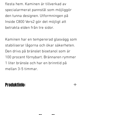
flesta hem. Kaminen är tillverkad av
specialarmerat pannstål som möjliggör
den tunna designen. Utformningen på
Inside C800 Vers2 gör det möjligt att
betrakta elden från tre sidor.
Kaminen har en tempererad glasvägg som
stabiliserar lågorna och ökar säkerheten.
Den drivs på bränslet bioetanol som är
100 procent förnybart. Brännaren rymmer
1 liter bränsle och har en brinntid på
mellan 3-5 timmar.
Produktinfo:
Längd / Bredd: 80 cm
Höjd: 50 cm
Djup: 27 cm
Vikt: 13 kg