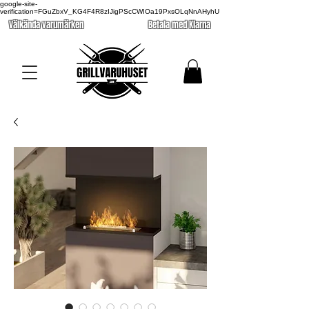
google-site-
verification=FGuZbxV_KG4F4R8zIJigPScCWIOa19PxsOLqNnAHyhU
Välkända varumärken
Betala med Klarna